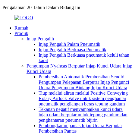
Pengalaman 20 Tahun Dalam Bidang Ini
Rumah
Produk
Injap Pengalih
Injap Pengalih Palam Pneumatik
Injap Pengalih Berkuasa Pneumatik
Injap Pengalih Berkuasa pneumatik keluli tahan
karat
Pengumpan Nyahcas Berputar Injap Kunci Udara Injap
Kunci Udara
Pembersihan Automatik Pembersihan Sendiri
Pengumpan Pelepasan Berputar Injap Pengunci
Udara Pengumpan Bintang Injap Kunci Udara
Tiup melalui aliran melalui Positive Conveying
Rotary Airlock Valve untuk sistem penghantar
pneumatik pengilangan beras tepung gandum
Tekanan negatif menyampaikan kunci udara
injap udara berputar untuk tepung gandum dan
penghantaran pneumatik bijirin
Pembongkaran pantas Injap Udara Berputar
Pembersihan Pantas