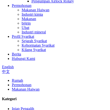
Pengumpan Airlock Rotary
Permohonan
Makanan Haiwan
Industri kimia
Makanan
bijirin
Ubat
Industri mineral
Profil Syarikat
Sejarah Syarikat
Kehormatan Syarikat
Kilang Syarikat
Berita
Hubungi Kami
English
中文
Rumah
Permohonan
Makanan Haiwan
Kategori
Injap Pengalih