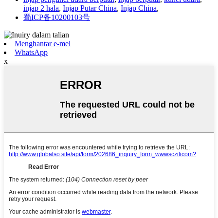
injap 2 hala
,
Injap Putar China
,
Injap China
,
蜀ICP备10200103号
Menghantar e-mel
WhatsApp
x