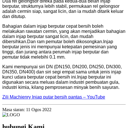
Dua rel gelongsor direka pada kedua-dua belah injap
berputar, strukturnya lebih stabil, permukaan rel gelongsor
adalah cermin siap, sangat licin, dan ia mudah ditarik keluar
dan ditutup.
Bahagian dalam injap berputar cepat bersih boleh
melakukan rawatan cermin, yang akan menjadikan bahagian
dalam injap berputar sangat licin, dan mudah
dibersihkan.Dan ram pemutar boleh dikosongkan.Injap
berputar jenis ini mempunyai ketepatan pemesinan yang
tinggi, dan jurang antara perumah injap berputar dan
pemutar tidak melebihi 0.1 mm.
Kami mempunyai siri DN (DN150, DN200, DN250, DN300,
DN350, DN400) dan siri segi empat sama untuk jenis injap
kunci udara berputar cepat bersih ini.Injap berputar ini
digunakan secara meluas dalam industri pembuatan gula,
industri kimia, kilang pemprosesan minyak benih sayuran.
Zili Machienry Injap putar bersih pantas – YouTube
Masa siaran: 11 Ogos 2022
hubungi Kami