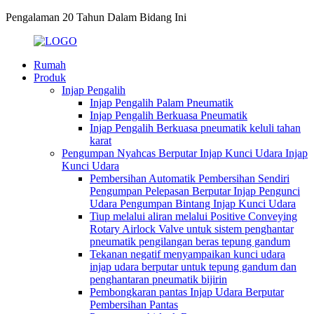
Pengalaman 20 Tahun Dalam Bidang Ini
Rumah
Produk
Injap Pengalih
Injap Pengalih Palam Pneumatik
Injap Pengalih Berkuasa Pneumatik
Injap Pengalih Berkuasa pneumatik keluli tahan
karat
Pengumpan Nyahcas Berputar Injap Kunci Udara Injap
Kunci Udara
Pembersihan Automatik Pembersihan Sendiri
Pengumpan Pelepasan Berputar Injap Pengunci
Udara Pengumpan Bintang Injap Kunci Udara
Tiup melalui aliran melalui Positive Conveying
Rotary Airlock Valve untuk sistem penghantar
pneumatik pengilangan beras tepung gandum
Tekanan negatif menyampaikan kunci udara
injap udara berputar untuk tepung gandum dan
penghantaran pneumatik bijirin
Pembongkaran pantas Injap Udara Berputar
Pembersihan Pantas