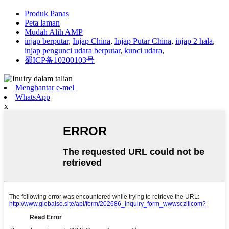
Produk Panas
Peta laman
Mudah Alih AMP
injap berputar
,
Injap China
,
Injap Putar China
,
injap 2 hala
,
injap pengunci udara berputar
,
kunci udara
,
蜀ICP备10200103号
Menghantar e-mel
WhatsApp
x