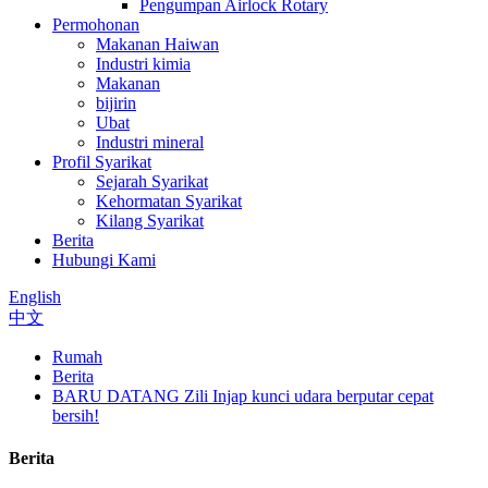
Pengumpan Airlock Rotary
Permohonan
Makanan Haiwan
Industri kimia
Makanan
bijirin
Ubat
Industri mineral
Profil Syarikat
Sejarah Syarikat
Kehormatan Syarikat
Kilang Syarikat
Berita
Hubungi Kami
English
中文
Rumah
Berita
BARU DATANG Zili Injap kunci udara berputar cepat
bersih!
Berita