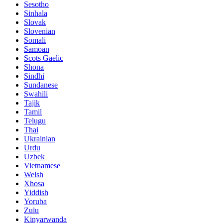
Sesotho
Sinhala
Slovak
Slovenian
Somali
Samoan
Scots Gaelic
Shona
Sindhi
Sundanese
Swahili
Tajik
Tamil
Telugu
Thai
Ukrainian
Urdu
Uzbek
Vietnamese
Welsh
Xhosa
Yiddish
Yoruba
Zulu
Kinyarwanda